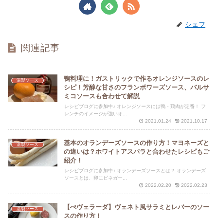
シェフ
関連記事
鴨料理に！ガストリックで作るオレンジソースのレ
温製ソース
シピ！芳醇な甘さのフランボワーズソース、バルサ
ミコソースも合わせて解説
レシピブログに参加中♪ オレンジソースには鴨・鶏肉が定番！ フ
レンチのイメージが強いオ...
2021.01.24
2021.10.17
基本のオランデーズソースの作り方！マヨネーズと
温製ソース
の違いは？ホワイトアスパラと合わせたレシピもご
紹介！
レシピブログに参加中♪ オランデーズソースとは？ オランデーズ
ソースとは、卵にビネガー...
2022.02.20
2022.02.23
【ぺヴェラーダ】ヴェネト風サラミとレバーのソー
温製ソース
スの作り方！