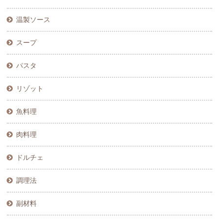
温製ソース
スープ
パスタ
リゾット
魚料理
肉料理
ドルチェ
調理法
副材料