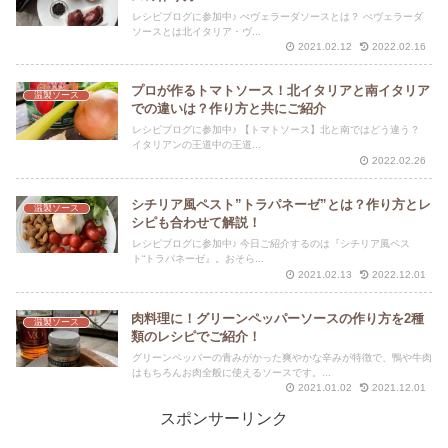
レシピブログに参加中♪ ぺヴェラーダソースとは？ ぺヴェラーダ
ソースとは北イタリア・ヴ...
2021.02.12
2022.02.16
プロが作るトマトソース！北イタリアと南イタリア
温製ソース
での違いは？作り方と共にご紹介
レシピブログに参加中♪ 【トマトソース】北と南ではどう違う？
イタリアンの王道中の王道...
2022.02.26
シチリア風ペスト”トラパネーゼ”とは？作り方とレ
温製ソース
シピも合わせて解説！
レシピブログに参加中♪ 今日ご紹介するのは『シチリア風ペス
ト“トラパネーゼ』。おそら...
2021.02.13
2022.12.01
肉料理に！グリーンペッパーソースの作り方を2種
温製ソース
類のレシピでご紹介！
グリーンペッパーの青みがかった爽やかな辛みが特徴で、鴨や牛肉
はもちろんお肉全般に使えるソースです。...
2021.01.02
2021.12.01
スポンサーリンク