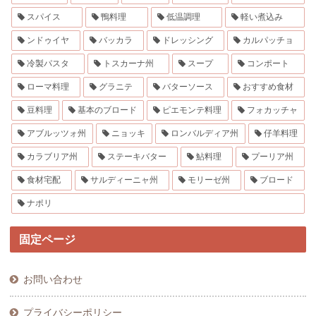
スパイス
鴨料理
低温調理
軽い煮込み
ンドゥイヤ
バッカラ
ドレッシング
カルパッチョ
冷製パスタ
トスカーナ州
スープ
コンポート
ローマ料理
グラニテ
バターソース
おすすめ食材
豆料理
基本のブロード
ピエモンテ料理
フォカッチャ
アブルッツォ州
ニョッキ
ロンバルディア州
仔羊料理
カラブリア州
ステーキバター
鮎料理
プーリア州
食材宅配
サルディーニャ州
モリーゼ州
ブロード
ナポリ
固定ページ
お問い合わせ
プライバシーポリシー