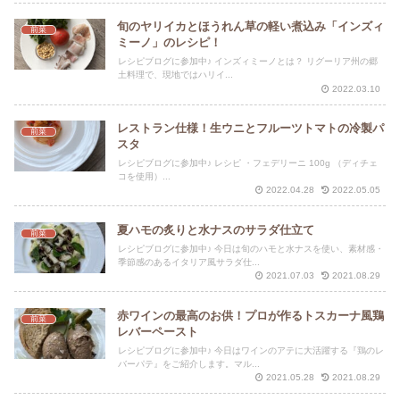
旬のヤリイカとほうれん草の軽い煮込み「インズィ
前菜
ミーノ」のレシピ！
レシピブログに参加中♪ インズィミーノとは？ リグーリア州の郷
土料理で、現地ではハリイ...
2022.03.10
レストラン仕様！生ウニとフルーツトマトの冷製パ
前菜
スタ
レシピブログに参加中♪ レシピ ・フェデリーニ 100g （ディチェ
コを使用）...
2022.04.28
2022.05.05
夏ハモの炙りと水ナスのサラダ仕立て
前菜
レシピブログに参加中♪ 今日は旬のハモと水ナスを使い、素材感・
季節感のあるイタリア風サラダ仕...
2021.07.03
2021.08.29
赤ワインの最高のお供！プロが作るトスカーナ風鶏
前菜
レバーペースト
レシピブログに参加中♪ 今日はワインのアテに大活躍する『鶏のレ
バーパテ』をご紹介します。マル...
2021.05.28
2021.08.29