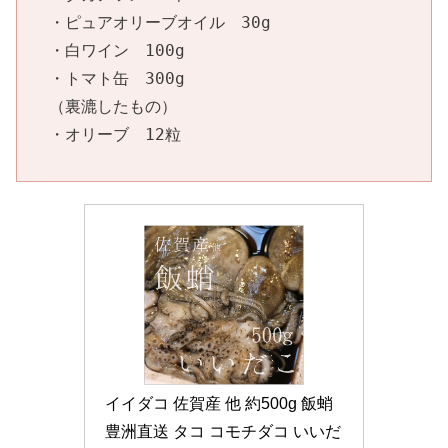
・ピュアオリーブオイル　30g

・白ワイン　100g

・トマト缶　300g

（裏漉したもの）

・オリーブ　12粒
イイダコ 佐賀産 他 約500g 飯蛸 
豊洲直送 タコ コモチダコ いいだ