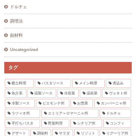
ドルチェ
調理法
副材料
Uncategorized
タグ
郷土料理
パスタソース
メイン料理
煮込み
魚介系
温製ソース
冷前菜
温前菜
ヴェネト州
冷製ソース
ピエモンテ州
お惣菜
カンパーニャ州
ラツィオ州
エミリア＝ロマーニャ州
ドルチェ
手打ちパスタ
野菜料理
シチリア州
コンフィ
デザート
調味料
サラダ
リゾット
リグーリア州