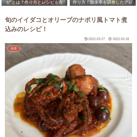
ゼ”とは？作り方とレシピも合
作り方！加水率を調整したアレ
わせて解説！
ンジレシピなども合わせてご紹
介！
旬のイイダコとオリーブのナポリ風トマト煮
込みのレシピ！
2022.03.27
2022.03.18
前菜