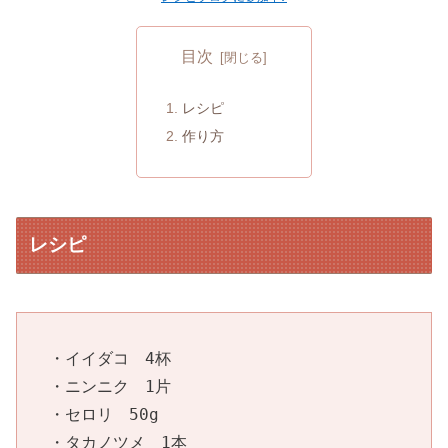
目次
レシピ
作り方
レシピ
・イイダコ　4杯

・ニンニク　1片

・セロリ　50g

・タカノツメ　1本
