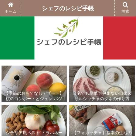
シェフのレシピ手帳
ホーム
検索
【季節のおもてなしデザート】
自宅でも簡単！包まない自家製
桃のコンポートとジュレ バジ
サルシッチャのタネの作り方
ルのグラニテ添え
シチリア風ペスト”トラパネー
【フォカッチャ】基本の生地の