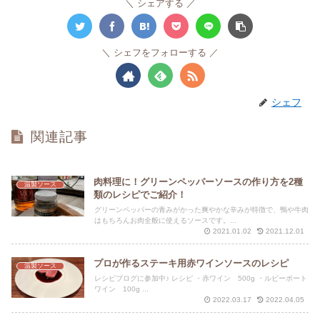
シェアする
シェフをフォローする
シェフ
関連記事
肉料理に！グリーンペッパーソースの作り方を2種
温製ソース
類のレシピでご紹介！
グリーンペッパーの青みがかった爽やかな辛みが特徴で、鴨や牛肉
はもちろんお肉全般に使えるソースです。...
2021.01.02
2021.12.01
プロが作るステーキ用赤ワインソースのレシピ
温製ソース
レシピブログに参加中♪ レシピ ・赤ワイン 500g ・ルビーポート
ワイン 100g ...
2022.03.17
2022.04.05