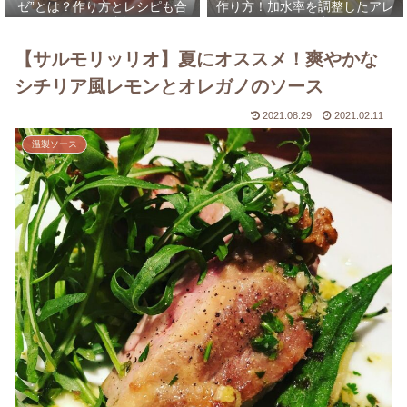
ゼ”とは？作り方とレシピも合
作り方！加水率を調整したアレ
わせて解説！
ンジレシピなども合わせてご紹
介！
【サルモリッリオ】夏にオススメ！爽やかな
シチリア風レモンとオレガノのソース
2021.08.29
2021.02.11
温製ソース