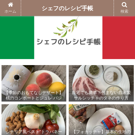
シェフのレシピ手帳
ホーム
検索
【季節のおもてなしデザート】
自宅でも簡単！包まない自家製
桃のコンポートとジュレ バジ
サルシッチャのタネの作り方
ルのグラニテ添え
シチリア風ペスト”トラパネー
【フォカッチャ】基本の生地の