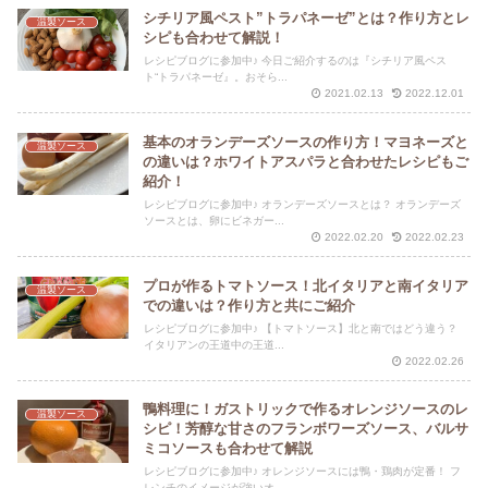
シチリア風ペスト”トラパネーゼ”とは？作り方とレ
温製ソース
シピも合わせて解説！
レシピブログに参加中♪ 今日ご紹介するのは『シチリア風ペス
ト“トラパネーゼ』。おそら...
2021.02.13
2022.12.01
基本のオランデーズソースの作り方！マヨネーズと
温製ソース
の違いは？ホワイトアスパラと合わせたレシピもご
紹介！
レシピブログに参加中♪ オランデーズソースとは？ オランデーズ
ソースとは、卵にビネガー...
2022.02.20
2022.02.23
プロが作るトマトソース！北イタリアと南イタリア
温製ソース
での違いは？作り方と共にご紹介
レシピブログに参加中♪ 【トマトソース】北と南ではどう違う？
イタリアンの王道中の王道...
2022.02.26
鴨料理に！ガストリックで作るオレンジソースのレ
温製ソース
シピ！芳醇な甘さのフランボワーズソース、バルサ
ミコソースも合わせて解説
レシピブログに参加中♪ オレンジソースには鴨・鶏肉が定番！ フ
レンチのイメージが強いオ...