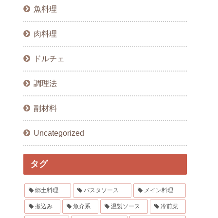
魚料理
肉料理
ドルチェ
調理法
副材料
Uncategorized
タグ
郷土料理
パスタソース
メイン料理
煮込み
魚介系
温製ソース
冷前菜