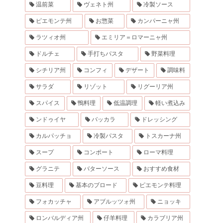
温前菜
ヴェネト州
冷製ソース
ピエモンテ州
お惣菜
カンパーニャ州
ラツィオ州
エミリア＝ロマーニャ州
ドルチェ
手打ちパスタ
野菜料理
シチリア州
コンフィ
デザート
調味料
サラダ
リゾット
リグーリア州
スパイス
鴨料理
低温調理
軽い煮込み
ンドゥイヤ
バッカラ
ドレッシング
カルパッチョ
冷製パスタ
トスカーナ州
スープ
コンポート
ローマ料理
グラニテ
バターソース
おすすめ食材
豆料理
基本のブロード
ピエモンテ料理
フォカッチャ
アブルッツォ州
ニョッキ
ロンバルディア州
仔羊料理
カラブリア州