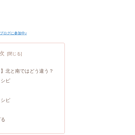
ブログに参加中♪
次
ス】北と南ではどう違う？
レシピ
レシピ
げる