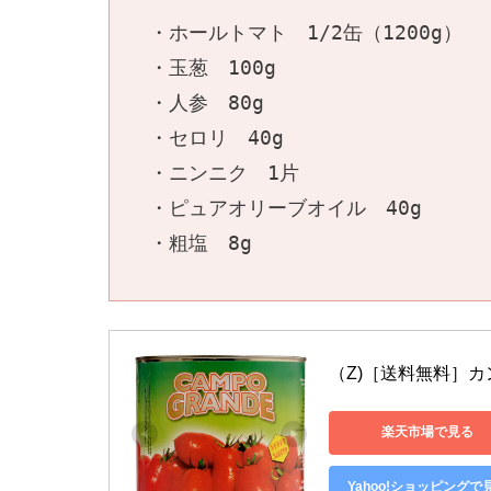
・ホールトマト　1/2缶（1200g）
・玉葱　100g
・人参　80g
・セロリ　40g
・ニンニク　1片
・ピュアオリーブオイル　40g
・粗塩　8g
（Z)［送料無料］カン
楽天市場で見る
Yahoo!ショッピングで