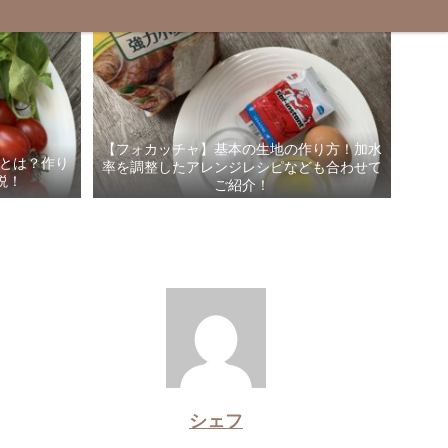
【フォカッチャ】基本の生地の作り方！加水
”とは？作り
率を調整したアレンジレシピなども合わせて
説！
ご紹介！
シェフ