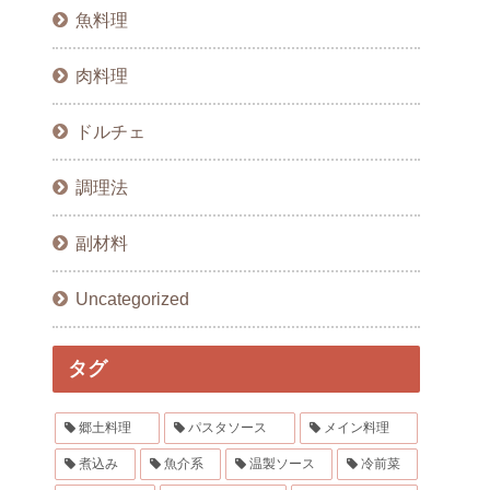
魚料理
肉料理
ドルチェ
調理法
副材料
Uncategorized
タグ
郷土料理
パスタソース
メイン料理
煮込み
魚介系
温製ソース
冷前菜