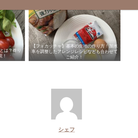
【フォカッチャ】基本の生地の作り方！加水
”とは？作り
率を調整したアレンジレシピなども合わせて
説！
ご紹介！
シェフ