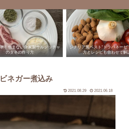
単！包まない自家製サルシッチャ
シチリア風ペスト”トラパネーゼ
のタネの作り方
方とレシピも合わせて解
ビネガー煮込み
2021.08.29
2021.06.18