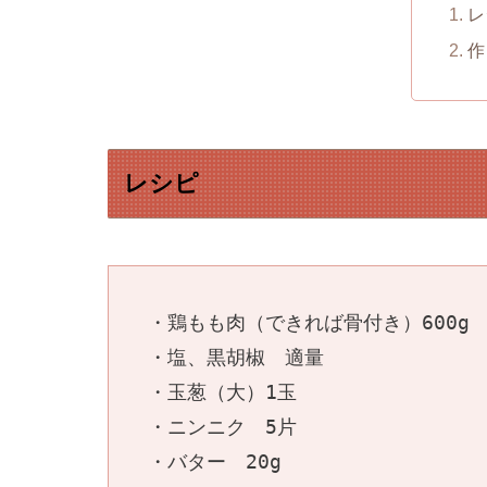
レ
作
レシピ
・鶏もも肉（できれば骨付き）600g
・塩、黒胡椒　適量
・玉葱（大）1玉
・ニンニク　5片
・バター　20g