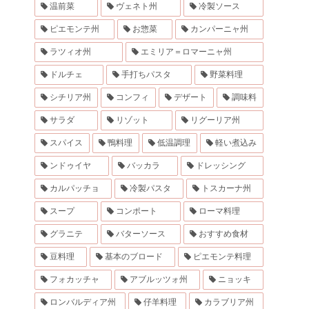
温前菜
ヴェネト州
冷製ソース
ピエモンテ州
お惣菜
カンパーニャ州
ラツィオ州
エミリア＝ロマーニャ州
ドルチェ
手打ちパスタ
野菜料理
シチリア州
コンフィ
デザート
調味料
サラダ
リゾット
リグーリア州
スパイス
鴨料理
低温調理
軽い煮込み
ンドゥイヤ
バッカラ
ドレッシング
カルパッチョ
冷製パスタ
トスカーナ州
スープ
コンポート
ローマ料理
グラニテ
バターソース
おすすめ食材
豆料理
基本のブロード
ピエモンテ料理
フォカッチャ
アブルッツォ州
ニョッキ
ロンバルディア州
仔羊料理
カラブリア州