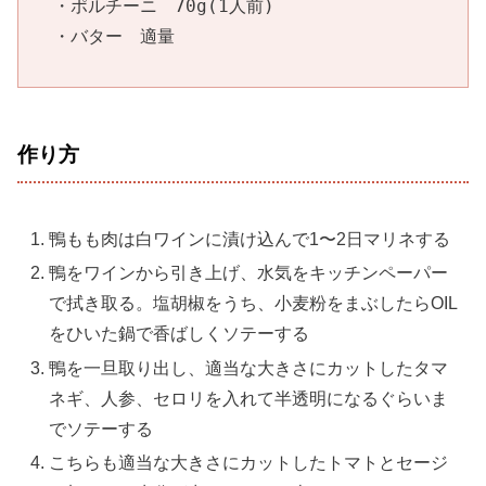
・ポルチーニ　70g(1人前)

・バター　適量
作り方
鴨もも肉は白ワインに漬け込んで1〜2日マリネする
鴨をワインから引き上げ、水気をキッチンペーパー
で拭き取る。塩胡椒をうち、小麦粉をまぶしたらOIL
をひいた鍋で香ばしくソテーする
鴨を一旦取り出し、適当な大きさにカットしたタマ
ネギ、人参、セロリを入れて半透明になるぐらいま
でソテーする
こちらも適当な大きさにカットしたトマトとセージ