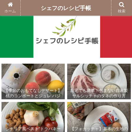
シェフのレシピ手帳
ホーム
検索
【季節のおもてなしデザート】
自宅でも簡単！包まない自家製
桃のコンポートとジュレ バジ
サルシッチャのタネの作り方
ルのグラニテ添え
シチリア風ペスト”トラパネー
【フォカッチャ】基本の生地の