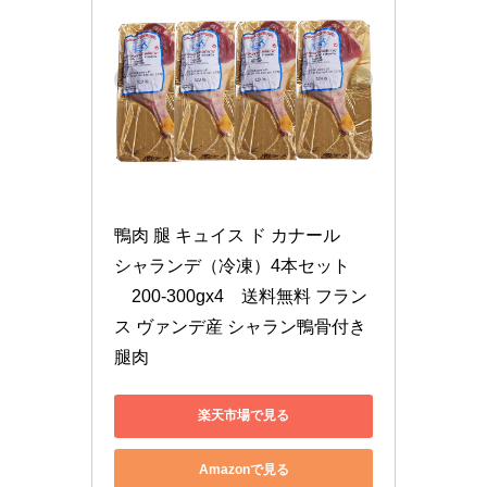
鴨肉 腿 キュイス ド カナール　
シャランデ（冷凍）4本セット　
　200-300gx4　送料無料 フラン
ス ヴァンデ産 シャラン鴨骨付き
腿肉
楽天市場で見る
Amazonで見る