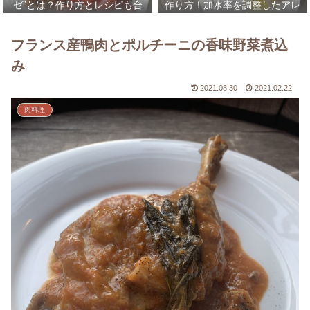
ゼ”とは？作り方とレシピも合
作り方！加水率を調整したアレ
わせて解説！
ンジレシピなども合わせてご紹
介！
フランス産鴨肉とポルチーニの香味野菜煮込
み
2021.08.30
2021.02.22
肉料理