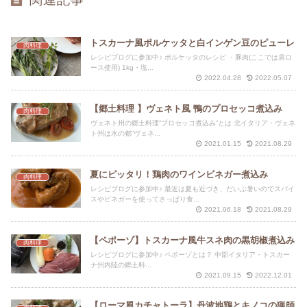
トスカーナ風ポルケッタと白インゲン豆のピューレ
肉料理
レシピブログに参加中♪ ポルケッタのレシピ ・豚肉(ここでは肩ロ
ース使用) 1kg・塩...
2022.04.28
2022.05.07
【郷土料理 】ヴェネト風 鴨のプロセッコ煮込み
肉料理
ヴェネト州の郷土料理”プロセッコ煮込み”とは 北イタリア・ヴェネ
ト州は水の都”ヴェネ...
2021.01.15
2021.08.29
夏にピッタリ！鶏肉のワインビネガー煮込み
肉料理
レシピブログに参加中♪ 最近は夏も近づき、だいぶ暑いのでスパイ
スやビネガーを使ってさっぱり食...
2021.06.18
2021.08.29
【ペポーゾ】トスカーナ風牛スネ肉の黒胡椒煮込み
肉料理
レシピブログに参加中♪ ペポーゾとは？ 中部イタリア・トスカー
ナ州内陸の郷土料...
2021.09.15
2022.12.01
【ローマ風カチャトーラ】丹波地鶏とキノコの猟師