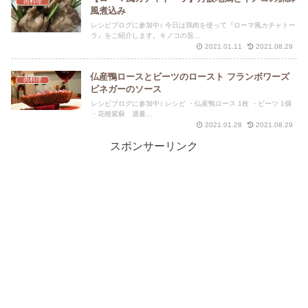
肉料理
風煮込み
レシピブログに参加中♪ 今日は鶏肉を使って『ローマ風カチャトー
ラ』をご紹介します。キノコの旨...
2021.01.11
2021.08.29
仏産鴨ロースとビーツのロースト フランボワーズ
肉料理
ビネガーのソース
レシピブログに参加中♪ レシピ ・仏産鴨ロース 1枚 ・ビーツ 1個
・花穂紫蘇 適量...
2021.01.28
2021.08.29
スポンサーリンク