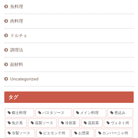
魚料理
肉料理
ドルチェ
調理法
副材料
Uncategorized
タグ
郷土料理
パスタソース
メイン料理
煮込み
魚介系
温製ソース
冷前菜
温前菜
ヴェネト州
冷製ソース
ピエモンテ州
お惣菜
カンパーニャ州