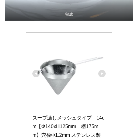
完成
スープ漉しメッシュタイプ　14c
m【Φ140xH125mm　柄175m
m】穴径Φ1.2mm ステンレス製 