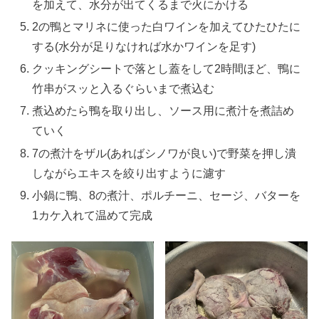
を加えて、水分が出てくるまで火にかける
2の鴨とマリネに使った白ワインを加えてひたひたに
する(水分が足りなければ水かワインを足す)
クッキングシートで落とし蓋をして2時間ほど、鴨に
竹串がスッと入るぐらいまで煮込む
煮込めたら鴨を取り出し、ソース用に煮汁を煮詰め
ていく
7の煮汁をザル(あればシノワが良い)で野菜を押し潰
しながらエキスを絞り出すように濾す
小鍋に鴨、8の煮汁、ポルチーニ、セージ、バターを
1カケ入れて温めて完成