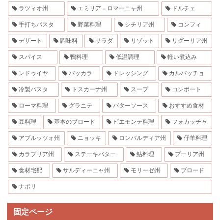
ラツィオ州
エミリア＝ロマーニャ州
ドルチェ
手打ちパスタ
野菜料理
シチリア州
コンフィ
デザート
調味料
サラダ
リゾット
リグーリア州
スパイス
鴨料理
低温調理
軽い煮込み
ンドゥイヤ
バッカラ
ドレッシング
カルパッチョ
冷製パスタ
トスカーナ州
スープ
コンポート
ローマ料理
グラニテ
バターソース
おすすめ食材
豆料理
基本のブロード
ピエモンテ料理
フォカッチャ
アブルッツォ州
ニョッキ
ロンバルディア州
仔羊料理
カラブリア州
ステーキバター
鮎料理
プーリア州
食材宅配
サルディーニャ州
モリーゼ州
ブロード
ナポリ
固定ページ