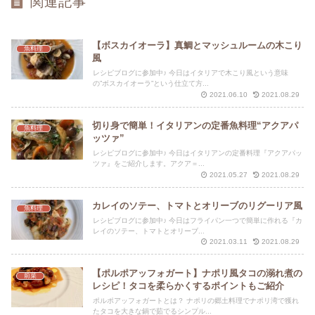
関連記事
【ボスカイオーラ】真鯛とマッシュルームの木こり
魚料理
風
レシピブログに参加中♪ 今日はイタリアで木こり風という意味
の”ボスカイオーラ”という仕立て方...
2021.06.10
2021.08.29
切り身で簡単！イタリアンの定番魚料理“アクアパ
魚料理
ッツァ”
レシピブログに参加中♪ 今日はイタリアンの定番料理『アクアパッ
ツァ』をご紹介します。アクア＝...
2021.05.27
2021.08.29
カレイのソテー、トマトとオリーブのリグーリア風
魚料理
レシピブログに参加中♪ 今日はフライパン一つで簡単に作れる『カ
レイのソテー、トマトとオリーブ...
2021.03.11
2021.08.29
【ポルポアッフォガート】ナポリ風タコの溺れ煮の
前菜
レシピ！タコを柔らかくするポイントもご紹介
ポルポアッフォガートとは？ ナポリの郷土料理でナポリ湾で獲れ
たタコを大きな鍋で茹でるシンプル...