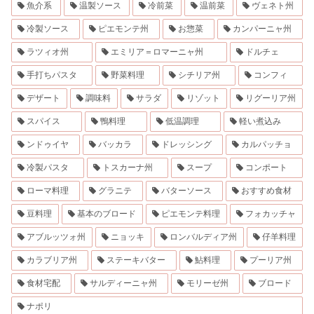
魚介系
温製ソース
冷前菜
温前菜
ヴェネト州
冷製ソース
ピエモンテ州
お惣菜
カンパーニャ州
ラツィオ州
エミリア＝ロマーニャ州
ドルチェ
手打ちパスタ
野菜料理
シチリア州
コンフィ
デザート
調味料
サラダ
リゾット
リグーリア州
スパイス
鴨料理
低温調理
軽い煮込み
ンドゥイヤ
バッカラ
ドレッシング
カルパッチョ
冷製パスタ
トスカーナ州
スープ
コンポート
ローマ料理
グラニテ
バターソース
おすすめ食材
豆料理
基本のブロード
ピエモンテ料理
フォカッチャ
アブルッツォ州
ニョッキ
ロンバルディア州
仔羊料理
カラブリア州
ステーキバター
鮎料理
プーリア州
食材宅配
サルディーニャ州
モリーゼ州
ブロード
ナポリ