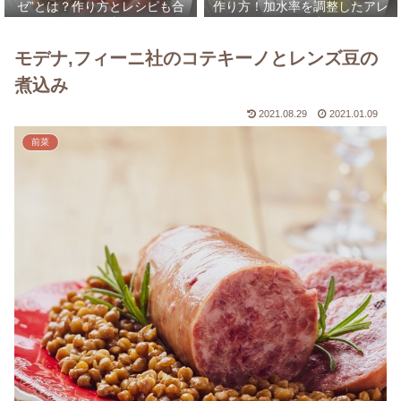
ゼ”とは？作り方とレシピも合
作り方！加水率を調整したアレ
わせて解説！
ンジレシピなども合わせてご紹
介！
モデナ,フィーニ社のコテキーノとレンズ豆の
煮込み
2021.08.29
2021.01.09
前菜