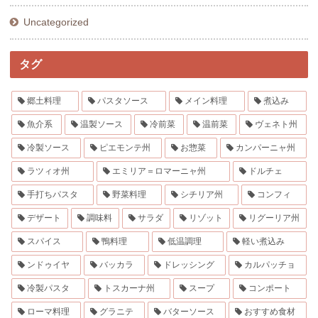
Uncategorized
タグ
郷土料理
パスタソース
メイン料理
煮込み
魚介系
温製ソース
冷前菜
温前菜
ヴェネト州
冷製ソース
ピエモンテ州
お惣菜
カンパーニャ州
ラツィオ州
エミリア＝ロマーニャ州
ドルチェ
手打ちパスタ
野菜料理
シチリア州
コンフィ
デザート
調味料
サラダ
リゾット
リグーリア州
スパイス
鴨料理
低温調理
軽い煮込み
ンドゥイヤ
バッカラ
ドレッシング
カルパッチョ
冷製パスタ
トスカーナ州
スープ
コンポート
ローマ料理
グラニテ
バターソース
おすすめ食材