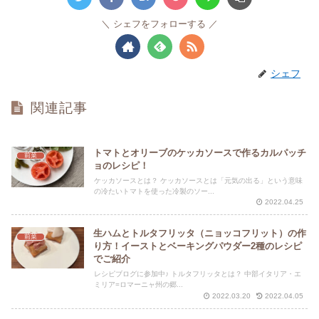
シェフをフォローする
シェフ
関連記事
トマトとオリーブのケッカソースで作るカルパッチ
前菜
ョのレシピ！
ケッカソースとは？ ケッカソースとは「元気の出る」という意味
の冷たいトマトを使った冷製のソー...
2022.04.25
生ハムとトルタフリッタ（ニョッコフリット）の作
前菜
り方！イーストとベーキングパウダー2種のレシピ
でご紹介
レシピブログに参加中♪ トルタフリッタとは？ 中部イタリア・エ
ミリア=ロマーニャ州の郷...
2022.03.20
2022.04.05