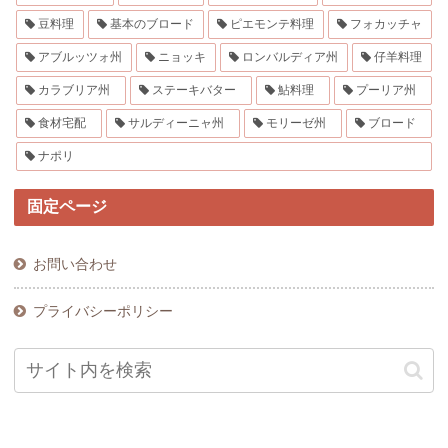
豆料理
基本のブロード
ピエモンテ料理
フォカッチャ
アブルッツォ州
ニョッキ
ロンバルディア州
仔羊料理
カラブリア州
ステーキバター
鮎料理
プーリア州
食材宅配
サルディーニャ州
モリーゼ州
ブロード
ナポリ
固定ページ
お問い合わせ
プライバシーポリシー