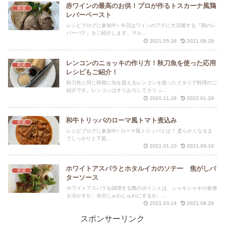
赤ワインの最高のお供！プロが作るトスカーナ風鶏
前菜
レバーペースト
レシピブログに参加中♪ 今日はワインのアテに大活躍する『鶏のレ
バーパテ』をご紹介します。マル...
2021.05.28
2021.08.29
レンコンのニョッキの作り方！秋刀魚を使った応用
前菜
レシピもご紹介！
秋刀魚と同じ時期に旬を迎えるレンコンを使ったイタリア料理のご
紹介です。レンコンはすりおろしてカリっ...
2021.11.29
2022.01.29
和牛トリッパのローマ風トマト煮込み
前菜
レシピブログに参加中♪ ローマ風トリッパとは？ 柔らかくなるま
でしっかりと下茹...
2021.01.10
2021.09.16
ホワイトアスパラとホタルイカのソテー 焦がしバ
前菜
ターソース
ホワイトアスパラを調理する際のポイントは、シャキシャキの食感
を活かすか、水分じゅわじゅわにするか。...
2021.03.24
2021.08.29
スポンサーリンク