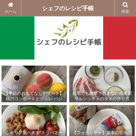
シェフのレシピ手帳
ホーム
検索
【季節のおもてなしデザート】
自宅でも簡単！包まない自家製
桃のコンポートとジュレ バジ
サルシッチャのタネの作り方
ルのグラニテ添え
シチリア風ペスト”トラパネー
【フォカッチャ】基本の生地の