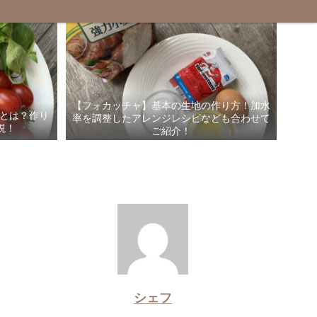
【フォカッチャ】基本の生地の作り方！加水
”とは？作り
率を調整したアレンジレシピなども合わせて
説！
ご紹介！
シェフ