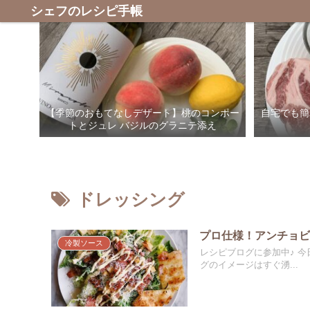
シェフのレシピ手帳
【季節のおもてなしデザート】桃のコンポー
自宅でも簡
トとジュレ バジルのグラニテ添え
ドレッシング
プロ仕様！アンチョ
冷製ソース
レシピブログに参加中♪ 
グのイメージはすぐ湧...