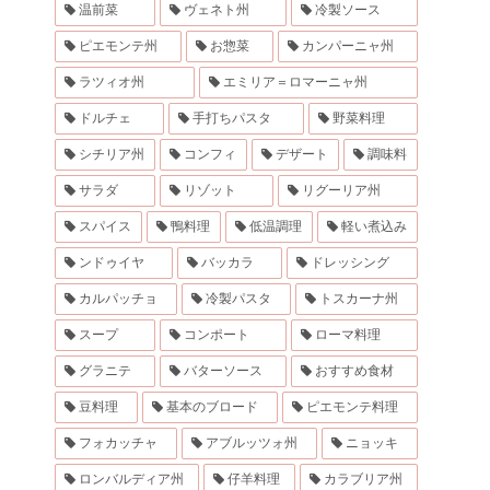
温前菜
ヴェネト州
冷製ソース
ピエモンテ州
お惣菜
カンパーニャ州
ラツィオ州
エミリア＝ロマーニャ州
ドルチェ
手打ちパスタ
野菜料理
シチリア州
コンフィ
デザート
調味料
サラダ
リゾット
リグーリア州
スパイス
鴨料理
低温調理
軽い煮込み
ンドゥイヤ
バッカラ
ドレッシング
カルパッチョ
冷製パスタ
トスカーナ州
スープ
コンポート
ローマ料理
グラニテ
バターソース
おすすめ食材
豆料理
基本のブロード
ピエモンテ料理
フォカッチャ
アブルッツォ州
ニョッキ
ロンバルディア州
仔羊料理
カラブリア州