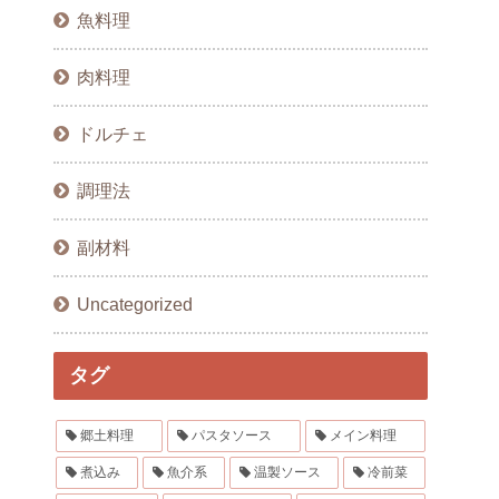
魚料理
肉料理
ドルチェ
調理法
副材料
Uncategorized
タグ
郷土料理
パスタソース
メイン料理
煮込み
魚介系
温製ソース
冷前菜