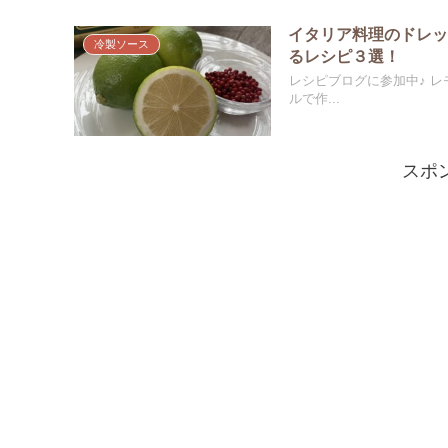
イタリア料理のドレ
冷製ソース
るレシピ３選！
レシピブログに参加中♪ 
ルで作...
スポ