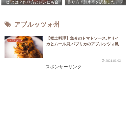
ゼ”とは？作り方とレシピも合
作り方！加水率を調整したアレ
わせて解説！
ンジレシピなども合わせてご紹
介！
アブルッツォ州
【郷土料理】魚介のトマトソース,ヤリイ
パスタ
カとムール貝,パプリカのアブルッツォ風
2021.01.03
スポンサーリンク