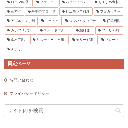
ローマ料理
グラニテ
バターソース
おすすめ食材
豆料理
基本のブロード
ピエモンテ料理
フォカッチャ
アブルッツォ州
ニョッキ
ロンバルディア州
仔羊料理
カラブリア州
ステーキバター
鮎料理
プーリア州
食材宅配
サルディーニャ州
モリーゼ州
ブロード
ナポリ
固定ページ
お問い合わせ
プライバシーポリシー