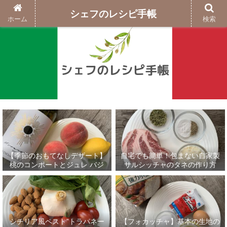
シェフのレシピ手帳
ホーム
検索
【季節のおもてなしデザート】
自宅でも簡単！包まない自家製
桃のコンポートとジュレ バジ
サルシッチャのタネの作り方
ルのグラニテ添え
シチリア風ペスト”トラパネー
【フォカッチャ】基本の生地の