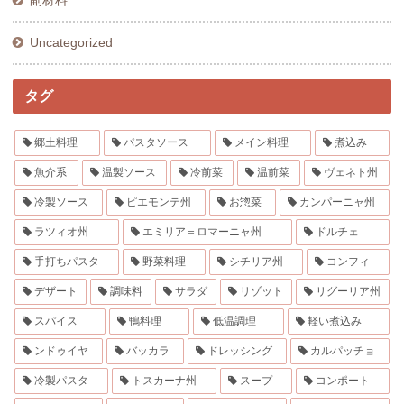
副材料
Uncategorized
タグ
郷土料理
パスタソース
メイン料理
煮込み
魚介系
温製ソース
冷前菜
温前菜
ヴェネト州
冷製ソース
ピエモンテ州
お惣菜
カンパーニャ州
ラツィオ州
エミリア＝ロマーニャ州
ドルチェ
手打ちパスタ
野菜料理
シチリア州
コンフィ
デザート
調味料
サラダ
リゾット
リグーリア州
スパイス
鴨料理
低温調理
軽い煮込み
ンドゥイヤ
バッカラ
ドレッシング
カルパッチョ
冷製パスタ
トスカーナ州
スープ
コンポート